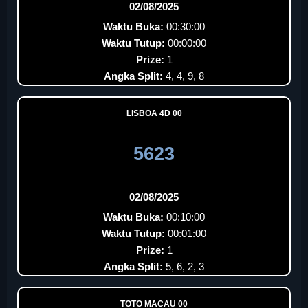
02/08/2025
Waktu Buka:
00:30:00
Waktu Tutup:
00:00:00
Prize:
1
Angka Split:
4, 4, 9, 8
LISBOA 4D 00
5623
02/08/2025
Waktu Buka:
00:10:00
Waktu Tutup:
00:01:00
Prize:
1
Angka Split:
5, 6, 2, 3
TOTO MACAU 00