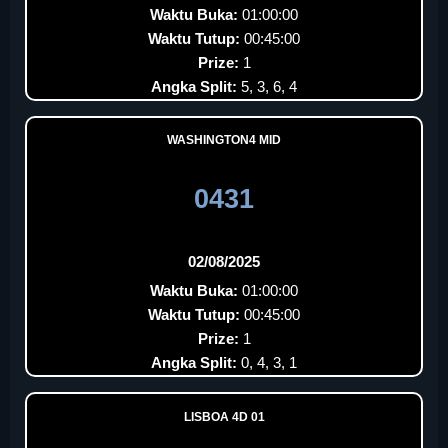
Waktu Buka:
01:00:00
Waktu Tutup:
00:45:00
Prize:
1
Angka Split:
5, 3, 6, 4
WASHINGTON4 MID
0431
02/08/2025
Waktu Buka:
01:00:00
Waktu Tutup:
00:45:00
Prize:
1
Angka Split:
0, 4, 3, 1
LISBOA 4D 01