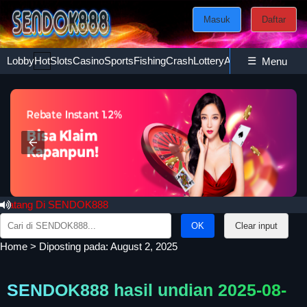
Masuk
Daftar
Lobby
Hot
Slots
Casino
Sports
Fishing
Crash
Lottery
Ayam
☰
Poker
Esport
Menu
ang Di SENDOK888
Search
Clear input
for:
Home
>
Diposting pada: August 2, 2025
SENDOK888 hasil undian 2025-08-