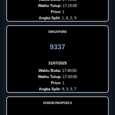
Waktu Tutup:
17:15:00
Prize:
1
Angka Split:
1, 6, 2, 9
SINGAPORE
9337
31/07/2025
Waktu Buka:
17:40:00
Waktu Tutup:
17:30:00
Prize:
1
Angka Split:
9, 3, 3, 7
HONGKONGPOOLS