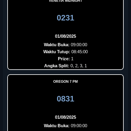
VENETIA MIDNIGHT
0231
01/08/2025
Waktu Buka:
09:00:00
Waktu Tutup:
08:45:00
Prize:
1
Angka Split:
0, 2, 3, 1
OREGON 7 PM
0831
01/08/2025
Waktu Buka:
09:00:00