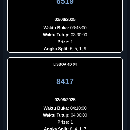
6519
02/08/2025
Waktu Buka:
03:45:00
Waktu Tutup:
03:30:00
Prize:
1
Angka Split:
6, 5, 1, 9
LISBOA 4D 04
8417
02/08/2025
Waktu Buka:
04:10:00
Waktu Tutup:
04:00:00
Prize:
1
Angka Split:
8, 4, 1, 7