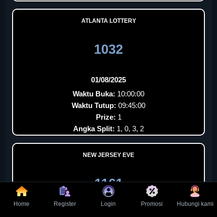
ATLANTA LOTTERY
1032
01/08/2025
Waktu Buka:
10:00:00
Waktu Tutup:
09:45:00
Prize:
1
Angka Split:
1, 0, 3, 2
NEW JERSEY EVE
1161
Home
Register
Login
Promosi
Hubungi kami
01/08/2025