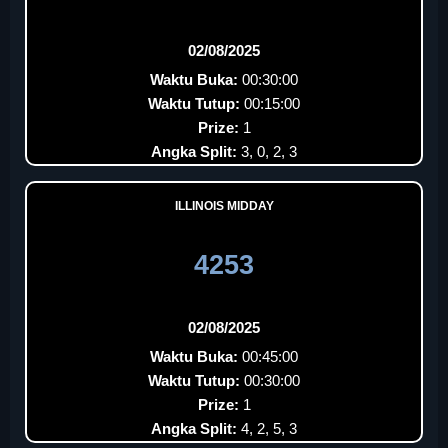
02/08/2025
Waktu Buka:
00:30:00
Waktu Tutup:
00:15:00
Prize:
1
Angka Split:
3, 0, 2, 3
ILLINOIS MIDDAY
4253
02/08/2025
Waktu Buka:
00:45:00
Waktu Tutup:
00:30:00
Prize:
1
Angka Split:
4, 2, 5, 3