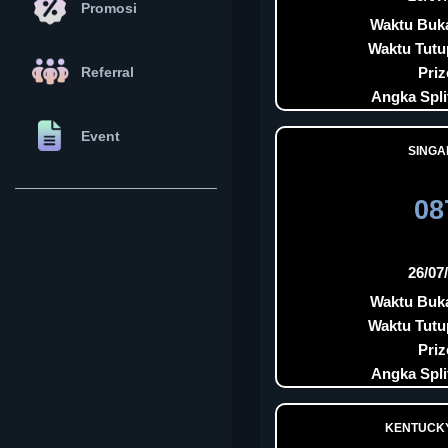
Promosi
Waktu Buk
Waktu Tutu
Referral
Priz
Angka Spli
Event
SINGA
08
26/07
Waktu Buk
Waktu Tutu
Priz
Angka Spli
KENTUCKY