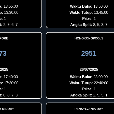
a:
13:55:00
Waktu Buka:
13:50:00
p:
13:30:00
Waktu Tutup:
13:45:00
e:
1
Prize:
1
t:
2, 9, 6, 7
Angka Split:
8, 5, 3, 7
PORE
HONGKONGPOOLS
73
2951
/2025
26/07/2025
a:
17:40:00
Waktu Buka:
23:00:00
p:
17:30:00
Waktu Tutup:
22:40:00
e:
1
Prize:
1
t:
0, 8, 7, 3
Angka Split:
2, 9, 5, 1
 MIDDAY
PENSYLVANIA DAY