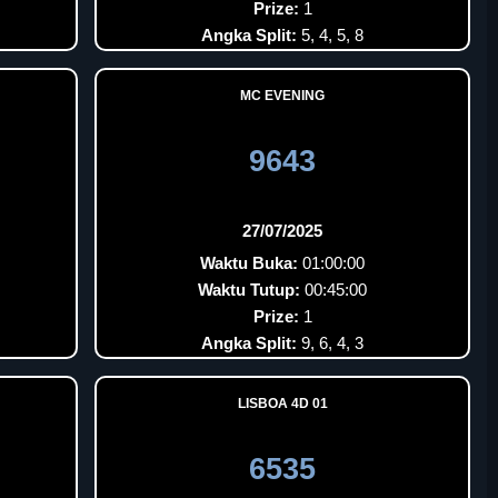
Prize:
1
Angka Split:
5, 4, 5, 8
MC EVENING
9643
27/07/2025
Waktu Buka:
01:00:00
Waktu Tutup:
00:45:00
Prize:
1
Angka Split:
9, 6, 4, 3
LISBOA 4D 01
6535