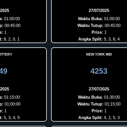
/2025
27/07/2025
a:
01:00:00
Waktu Buka:
01:00:00
p:
00:45:00
Waktu Tutup:
00:45:00
e:
1
Prize:
1
t:
8, 2, 0, 1
Angka Split:
9, 3, 8, 4
OTTERY
NEW YORK MID
49
4253
/2025
27/07/2025
a:
01:15:00
Waktu Buka:
01:30:00
p:
01:00:00
Waktu Tutup:
01:15:00
e:
1
Prize:
1
t:
5, 3, 4, 9
Angka Split:
4, 2, 5, 3