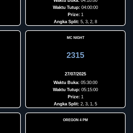
Waktu Buka:
04:10:00
Waktu Tutup:
04:00:00
Prize:
1
Angka Split:
5, 3, 2, 8
MC NIGHT
2315
27/07/2025
Waktu Buka:
05:30:00
Waktu Tutup:
05:15:00
Prize:
1
Angka Split:
2, 3, 1, 5
OREGON 4 PM