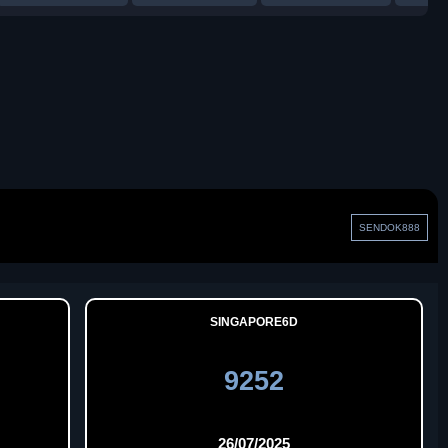
SENDOK888
SINGAPORE6D
9252
26/07/2025