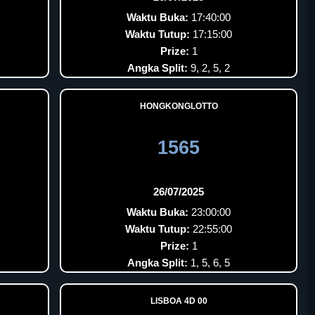
Waktu Buka:
17:40:00
Waktu Tutup:
17:15:00
Prize:
1
Angka Split:
9, 2, 5, 2
HONGKONGLOTTO
1565
26/07/2025
Waktu Buka:
23:00:00
Waktu Tutup:
22:55:00
Prize:
1
Angka Split:
1, 5, 6, 5
LISBOA 4D 00