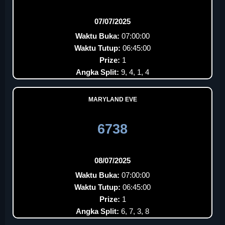
07/07/2025
Waktu Buka:
07:00:00
Waktu Tutup:
06:45:00
Prize:
1
Angka Split:
9, 4, 1, 4
MARYLAND EVE
6738
08/07/2025
Waktu Buka:
07:00:00
Waktu Tutup:
06:45:00
Prize:
1
Angka Split:
6, 7, 3, 8