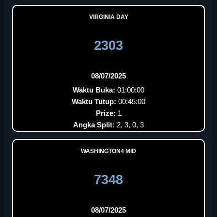
VIRGINIA DAY
2303
08/07/2025
Waktu Buka:
01:00:00
Waktu Tutup:
00:45:00
Prize:
1
Angka Split:
2, 3, 0, 3
WASHINGTON4 MID
7348
08/07/2025