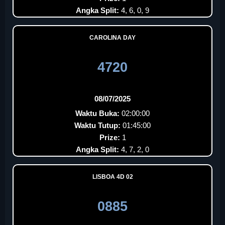
Angka Split:
4, 6, 0, 9
CAROLINA DAY
4720
08/07/2025
Waktu Buka:
02:00:00
Waktu Tutup:
01:45:00
Prize:
1
Angka Split:
4, 7, 2, 0
LISBOA 4D 02
0885