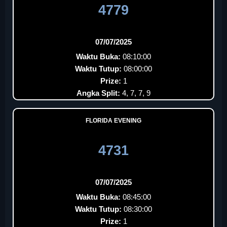
4779
07/07/2025
Waktu Buka:
08:10:00
Waktu Tutup:
08:00:00
Prize:
1
Angka Split:
4, 7, 7, 9
FLORIDA EVENING
4731
07/07/2025
Waktu Buka:
08:45:00
Waktu Tutup:
08:30:00
Prize:
1