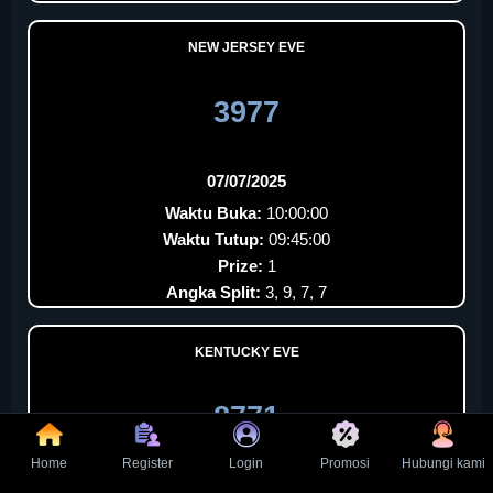
NEW JERSEY EVE
3977
07/07/2025
Waktu Buka:
10:00:00
Waktu Tutup:
09:45:00
Prize:
1
Angka Split:
3, 9, 7, 7
KENTUCKY EVE
8771
Home
Register
Login
Promosi
Hubungi kami
07/07/2025