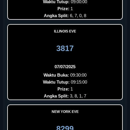
Waktu Tutup:
09:00:00
Prize:
1
Angka Split:
6, 7, 0, 8
ILLINOIS EVE
3817
07/07/2025
Waktu Buka:
09:30:00
Waktu Tutup:
09:15:00
Prize:
1
Angka Split:
3, 8, 1, 7
NEW YORK EVE
8299