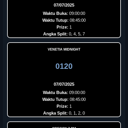
07/07/2025
Waktu Buka:
09:00:00
Waktu Tutup:
08:45:00
Prize:
1
Angka Split:
0, 4, 5, 7
VENETIA MIDNIGHT
0120
07/07/2025
Waktu Buka:
09:00:00
Waktu Tutup:
08:45:00
Prize:
1
Angka Split:
0, 1, 2, 0