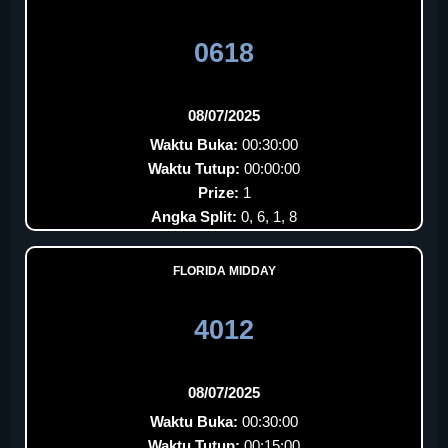
0618
08/07/2025
Waktu Buka:
00:30:00
Waktu Tutup:
00:00:00
Prize:
1
Angka Split:
0, 6, 1, 8
FLORIDA MIDDAY
4012
08/07/2025
Waktu Buka:
00:30:00
Waktu Tutup:
00:15:00