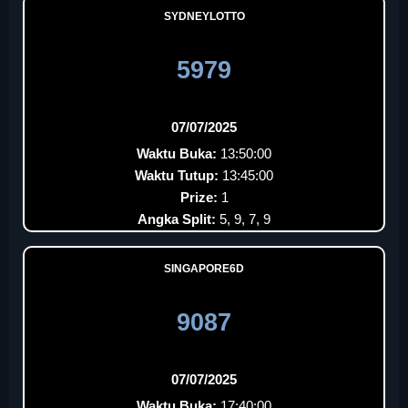
SYDNEYLOTTO
5979
07/07/2025
Waktu Buka:
13:50:00
Waktu Tutup:
13:45:00
Prize:
1
Angka Split:
5, 9, 7, 9
SINGAPORE6D
9087
07/07/2025
Waktu Buka:
17:40:00