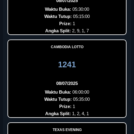
08/07/2025
Waktu Buka:
05:30:00
Waktu Tutup:
05:15:00
Prize:
1
Angka Split:
2, 9, 1, 7
CAMBODIA LOTTO
1241
08/07/2025
Waktu Buka:
06:00:00
Waktu Tutup:
05:35:00
Prize:
1
Angka Split:
1, 2, 4, 1
TEXAS EVENING