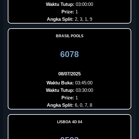
Waktu Tutup:
03:00:00
Prize:
1
Angka Split:
2, 3, 1, 9
BRASIL POOLS
6078
08/07/2025
Waktu Buka:
03:45:00
Waktu Tutup:
03:30:00
Prize:
1
Angka Split:
6, 0, 7, 8
LISBOA 4D 04