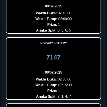
08/07/2025
Waktu Buka:
02:10:00
Waktu Tutup:
02:00:00
Prize:
1
Angka Split:
0, 8, 8, 5
NORWAY LOTTERY
7147
08/07/2025
Waktu Buka:
02:30:00
Waktu Tutup:
02:15:00
Prize:
1
Angka Split:
7, 1, 4, 7