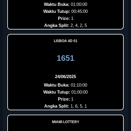
Waktu Buka:
01:00:00
Waktu Tutup:
00:45:00
Prize:
1
Angka Split:
2, 4, 2, 5
LISBOA 4D 01
1651
24/06/2025
Waktu Buka:
01:10:00
Waktu Tutup:
01:00:00
Prize:
1
Angka Split:
1, 6, 5, 1
MIAMI LOTTERY