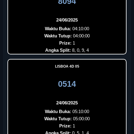
8094
24/06/2025
Waktu Buka:
04:10:00
Waktu Tutup:
04:00:00
Prize:
1
Angka Split:
8, 0, 9, 4
LISBOA 4D 05
0514
24/06/2025
Waktu Buka:
05:10:00
Waktu Tutup:
05:00:00
Prize:
1
Angka Split:
0, 5, 1, 4