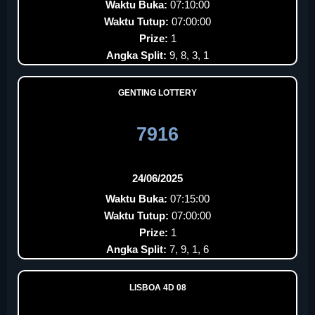
Waktu Buka:
07:10:00
Waktu Tutup:
07:00:00
Prize:
1
Angka Split:
9, 8, 3, 1
GENTING LOTTERY
7916
24/06/2025
Waktu Buka:
07:15:00
Waktu Tutup:
07:00:00
Prize:
1
Angka Split:
7, 9, 1, 6
LISBOA 4D 08