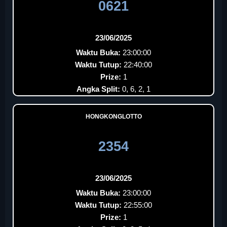
0621
23/06/2025
Waktu Buka:
23:00:00
Waktu Tutup:
22:40:00
Prize:
1
Angka Split:
0, 6, 2, 1
HONGKONGLOTTO
2354
23/06/2025
Waktu Buka:
23:00:00
Waktu Tutup:
22:55:00
Prize:
1