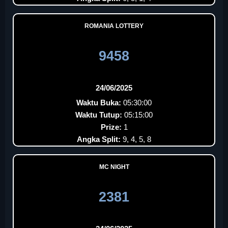
ROMANIA LOTTERY
9458
24/06/2025
Waktu Buka:
05:30:00
Waktu Tutup:
05:15:00
Prize:
1
Angka Split:
9, 4, 5, 8
MC NIGHT
2381