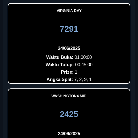
VIRGINIA DAY
7291
24/06/2025
Waktu Buka:
01:00:00
Waktu Tutup:
00:45:00
Prize:
1
Angka Split:
7, 2, 9, 1
WASHINGTON4 MID
2425
24/06/2025