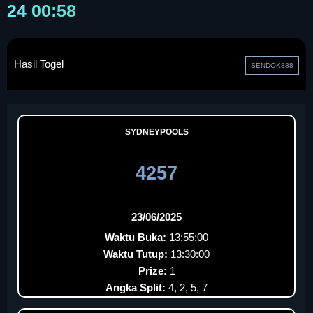
24 00:58
Hasil Togel
SENDOK888
SYDNEYPOOLS
4257
23/06/2025
Waktu Buka:
13:55:00
Waktu Tutup:
13:30:00
Prize:
1
Angka Split:
4, 2, 5, 7