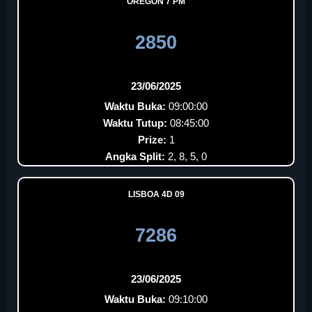
OREGON 7 PM
2850
23/06/2025
Waktu Buka:
09:00:00
Waktu Tutup:
08:45:00
Prize:
1
Angka Split:
2, 8, 5, 0
LISBOA 4D 09
7286
23/06/2025
Waktu Buka:
09:10:00