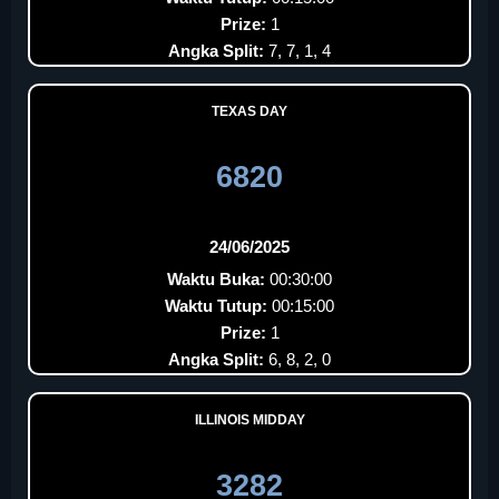
Prize:
1
Angka Split:
7, 7, 1, 4
TEXAS DAY
6820
24/06/2025
Waktu Buka:
00:30:00
Waktu Tutup:
00:15:00
Prize:
1
Angka Split:
6, 8, 2, 0
ILLINOIS MIDDAY
3282