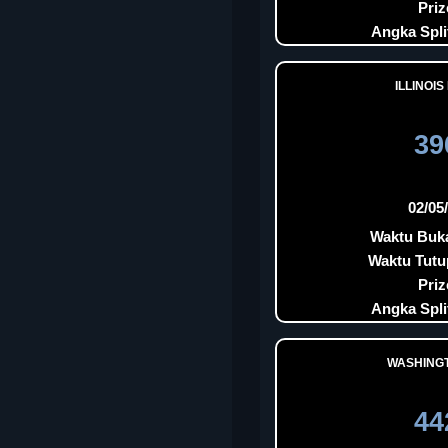
Priz
Angka Spli
ILLINOIS
39
02/05
Waktu Buk
Waktu Tutu
Priz
Angka Spli
WASHINGT
44