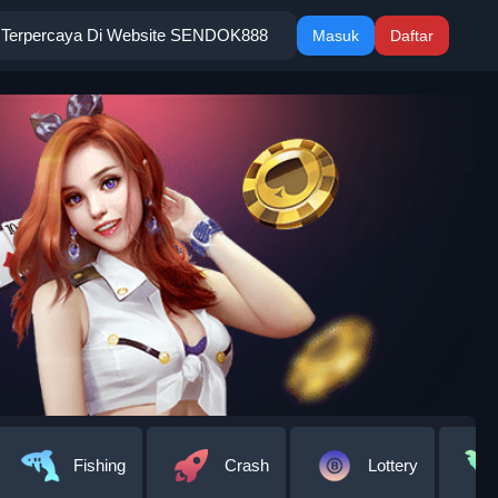
bsite SENDOK888
Masuk
Daftar
Fishing
Crash
Lottery