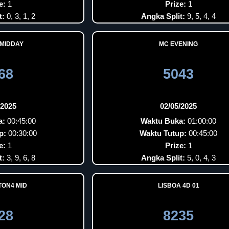
e:
1
Prize:
1
t:
0, 3, 1, 2
Angka Split:
9, 5, 4, 4
 MIDDAY
MC EVENING
68
5043
/2025
02/05/2025
a:
00:45:00
Waktu Buka:
01:00:00
p:
00:30:00
Waktu Tutup:
00:45:00
e:
1
Prize:
1
t:
3, 9, 6, 8
Angka Split:
5, 0, 4, 3
ON4 MID
LISBOA 4D 01
28
8235