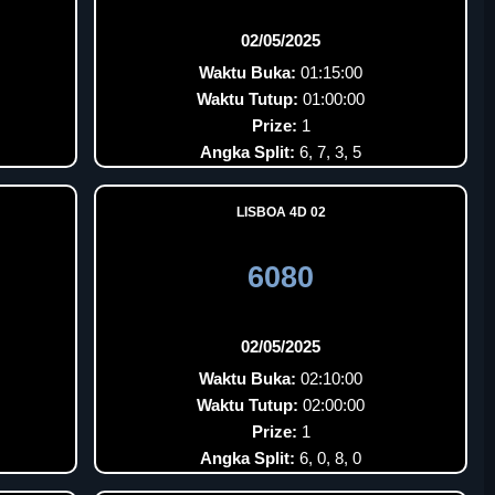
02/05/2025
Waktu Buka:
01:15:00
Waktu Tutup:
01:00:00
Prize:
1
Angka Split:
6, 7, 3, 5
LISBOA 4D 02
6080
02/05/2025
Waktu Buka:
02:10:00
Waktu Tutup:
02:00:00
Prize:
1
Angka Split:
6, 0, 8, 0