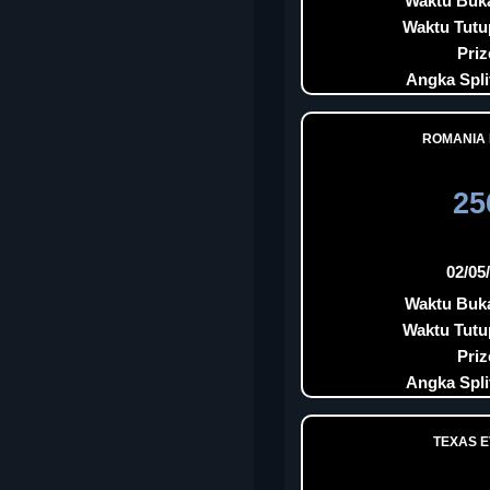
Waktu Buk
Waktu Tutu
Priz
Angka Spli
ROMANIA 
25
02/05
Waktu Buk
Waktu Tutu
Priz
Angka Spli
TEXAS E