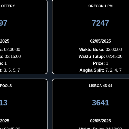
LOTTERY
OREGON 1 PM
97
7247
/2025
02/05/2025
a:
02:30:00
Waktu Buka:
03:00:00
p:
02:15:00
Waktu Tutup:
02:45:00
e:
1
Prize:
1
t:
3, 5, 9, 7
Angka Split:
7, 2, 4, 7
 POOLS
LISBOA 4D 04
13
3641
/2025
02/05/2025