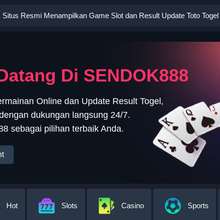
ilkan Game Slot dan Result Update Toto Togel Terpercaya Di We
Datang Di
SENDOK888
ermainan Online dan Update Result Togel,
dengan dukungan langsung 24/7.
 sebagai pilihan terbaik Anda.
t
Hot
Slots
Casino
Sports