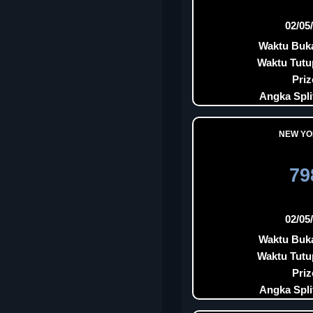
02/05
Waktu Buk
Waktu Tutu
Priz
Angka Spli
NEW YO
79
02/05
Waktu Buk
Waktu Tutu
Priz
Angka Spli