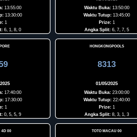
a:
13:55:00
Waktu Buka:
13:50:00
p:
13:30:00
Waktu Tutup:
13:45:00
e:
1
Prize:
1
t:
6, 1, 8, 0
Angka Split:
6, 7, 7, 5
PORE
HONGKONGPOOLS
59
8313
/2025
01/05/2025
a:
17:40:00
Waktu Buka:
23:00:00
p:
17:30:00
Waktu Tutup:
22:40:00
e:
1
Prize:
1
t:
0, 5, 5, 9
Angka Split:
8, 3, 1, 3
 4D 00
TOTO MACAU 00