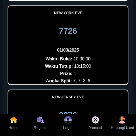
NEW YORK EVE
7726
01/03/2025
Waktu Buka:
10:30:00
Waktu Tutup:
10:15:00
Prize:
1
Angka Split:
7, 7, 2, 6
NEW JERSEY EVE
0076
Home
Register
Login
Promosi
Hubungi kami
01/03/2025