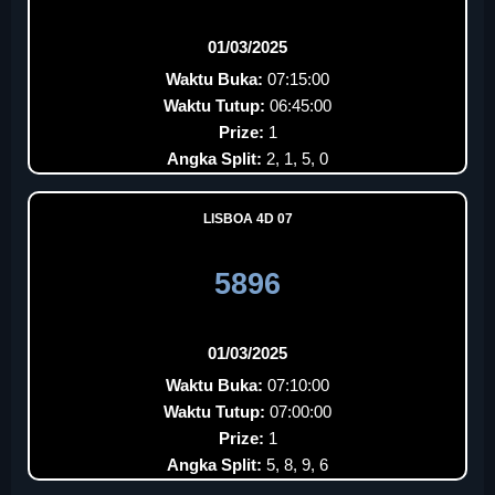
01/03/2025
Waktu Buka:
07:15:00
Waktu Tutup:
06:45:00
Prize:
1
Angka Split:
2, 1, 5, 0
LISBOA 4D 07
5896
01/03/2025
Waktu Buka:
07:10:00
Waktu Tutup:
07:00:00
Prize:
1
Angka Split:
5, 8, 9, 6