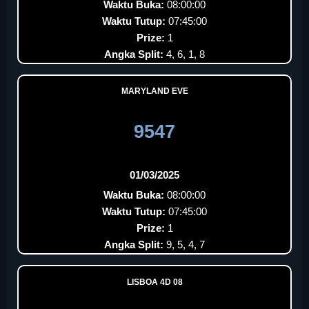
Waktu Buka:
08:00:00
Waktu Tutup:
07:45:00
Prize:
1
Angka Split:
4, 6, 1, 8
MARYLAND EVE
9547
01/03/2025
Waktu Buka:
08:00:00
Waktu Tutup:
07:45:00
Prize:
1
Angka Split:
9, 5, 4, 7
LISBOA 4D 08