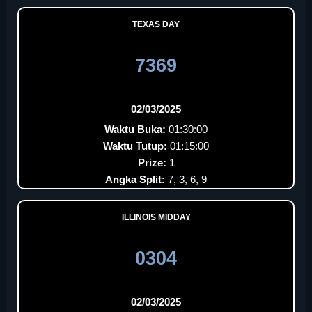
TEXAS DAY
7369
02/03/2025
Waktu Buka:
01:30:00
Waktu Tutup:
01:15:00
Prize:
1
Angka Split:
7, 3, 6, 9
ILLINOIS MIDDAY
0304
02/03/2025