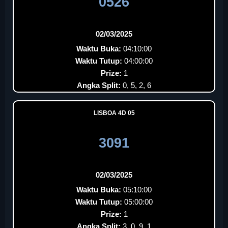
0526
02/03/2025
Waktu Buka:
04:10:00
Waktu Tutup:
04:00:00
Prize:
1
Angka Split:
0, 5, 2, 6
LISBOA 4D 05
3091
02/03/2025
Waktu Buka:
05:10:00
Waktu Tutup:
05:00:00
Prize:
1
Angka Split:
3, 0, 9, 1