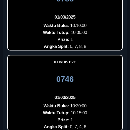
01/03/2025
Waktu Buka:
10:10:00
Waktu Tutup:
10:00:00
Prize:
1
Angka Split:
0, 7, 8, 8
ILLINOIS EVE
0746
01/03/2025
Waktu Buka:
10:30:00
Waktu Tutup:
10:15:00
Prize:
1
Angka Split:
0, 7, 4, 6