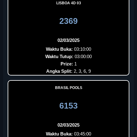
LISBOA 4D 03
2369
02/03/2025
Waktu Buka:
03:10:00
Waktu Tutup:
03:00:00
Prize:
1
Angka Split:
2, 3, 6, 9
BRASIL POOLS
6153
02/03/2025
Waktu Buka:
03:45:00