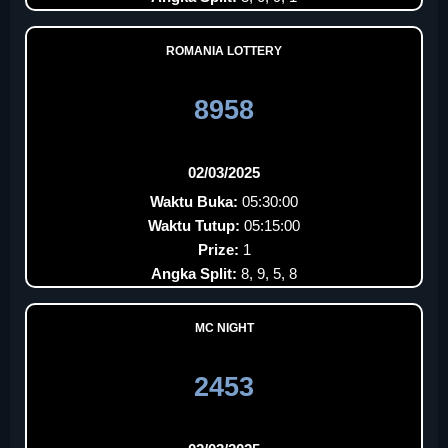
ROMANIA LOTTERY
8958
02/03/2025
Waktu Buka:
05:30:00
Waktu Tutup:
05:15:00
Prize:
1
Angka Split:
8, 9, 5, 8
MC NIGHT
2453