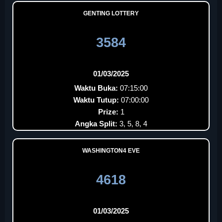
GENTING LOTTERY
3584
01/03/2025
Waktu Buka:
07:15:00
Waktu Tutup:
07:00:00
Prize:
1
Angka Split:
3, 5, 8, 4
WASHINGTON4 EVE
4618
01/03/2025