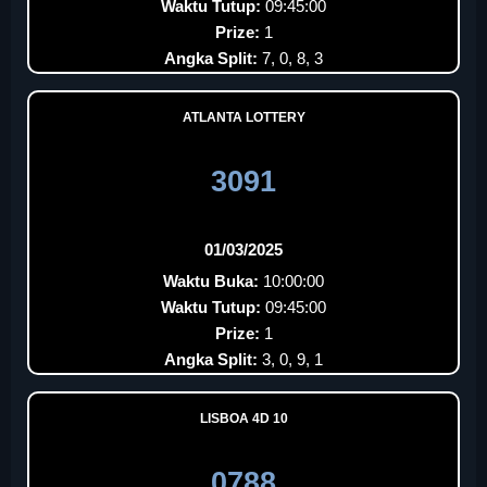
Waktu Tutup:
09:45:00
Prize:
1
Angka Split:
7, 0, 8, 3
ATLANTA LOTTERY
3091
01/03/2025
Waktu Buka:
10:00:00
Waktu Tutup:
09:45:00
Prize:
1
Angka Split:
3, 0, 9, 1
LISBOA 4D 10
0788