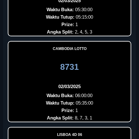
02/03/2025
Waktu Buka:
05:30:00
Waktu Tutup:
05:15:00
Prize:
1
Angka Split:
2, 4, 5, 3
CAMBODIA LOTTO
8731
02/03/2025
Waktu Buka:
06:00:00
Waktu Tutup:
05:35:00
Prize:
1
Angka Split:
8, 7, 3, 1
LISBOA 4D 06