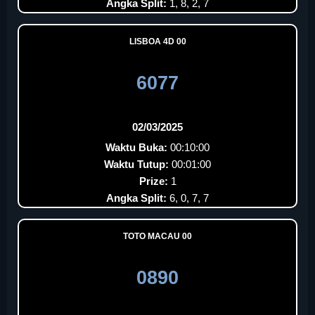
Angka Split:
1, 8, 2, 7
LISBOA 4D 00
6077
02/03/2025
Waktu Buka:
00:10:00
Waktu Tutup:
00:01:00
Prize:
1
Angka Split:
6, 0, 7, 7
TOTO MACAU 00
0890