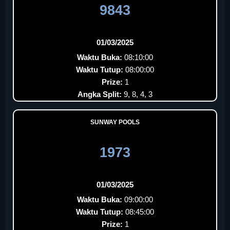
9843
01/03/2025
Waktu Buka:
08:10:00
Waktu Tutup:
08:00:00
Prize:
1
Angka Split:
9, 8, 4, 3
SUNWAY POOLS
1973
01/03/2025
Waktu Buka:
09:00:00
Waktu Tutup:
08:45:00
Prize:
1